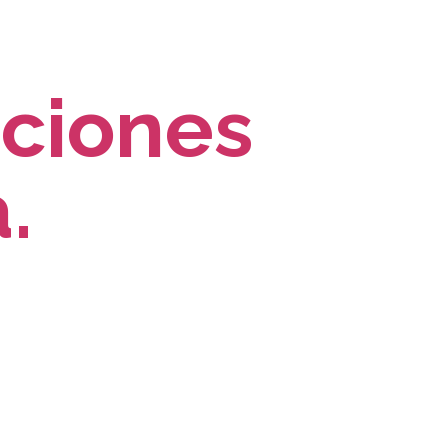
uciones
.